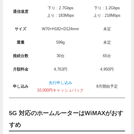
下り : 2.7Gbps
下り : 1.2Gbps
通信速度
上り : 183Mbps
上り : 218Mbps
サイズ
W70×H182×D124mm
未定
重量
599g
未定
接続台数
30台
65台
月額料金
4,763円
4,950円
先行申し込み
申し込み
8月開始予定
10,000円キャッシュバック
5G 対応のホームルーターはWiMAXがおす
すめ